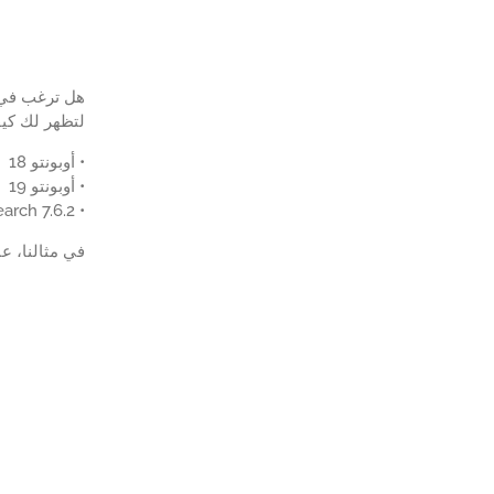
لتظهر لك كيفية تثبيت رخصة م
• أوبونتو 18
• أوبونتو 19
• ElasticSearch 7.6.2
في مثالنا، عنوان IP لخادم ElastiSearch هو