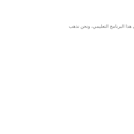
Elasticse على أوبونتو لينكس؟ في هذا البرنامج التعليمي، ونحن نذهب