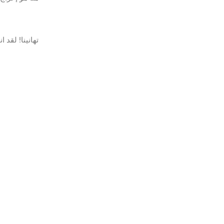
تهانينا! لقد انتهيت 