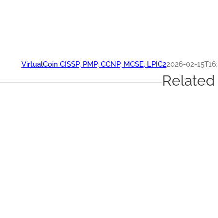
VirtualCoin CISSP, PMP, CCNP, MCSE, LPIC2
2026-02-15T16:
Related