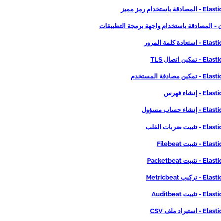
 باستخدام رمز مميز
- المصادقة باستخدام واجهة برمجة التطبيقات
ادة كلمة المرور
كين اتصال TLS
 مصادقة المستخدم
 إنشاء فهرس
شاء حساب مسؤول
يت ضربات القلب
ثبيت Filebeat
بيت Packetbeat
كيب Metricbeat
بيت Auditbeat
تيراد ملف CSV