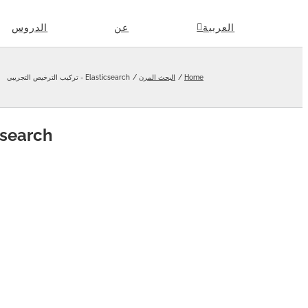
Skip
العربية
عن
الدروس
to
content
Home
البحث المرن
Elasticsearch - تركيب الترخيص التجريبي
Elasticsearch - ترك