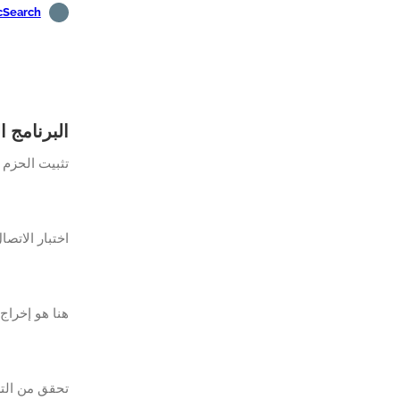
ElasticSearch - مرا
البرنامج التعليمي asticSearch
تثبيت الحزم 
اختبار الاتصال ال
هنا هو إخراج 
تحقق من الترخيص 