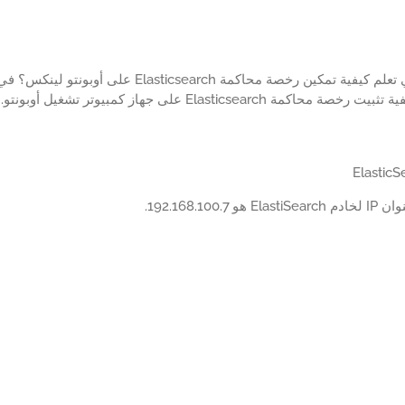
هل ترغب في تعلم كيفية تمكين رخصة محاكمة arch
حاكمة Elasticsearch على جهاز كمبيوتر تشغيل أوبونتو.
 192.168.100.7.