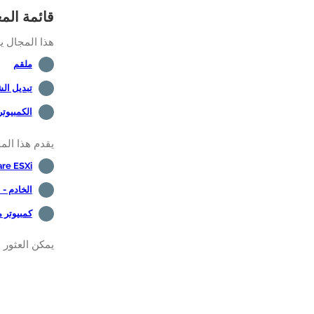
قائمة الم
هذا المجال ي
ملقم
تبديل ال
الكمبيوت
يقدم هذا الم
re ESXi
الخادم - 
كمبيوتر 
يمكن العثور ع