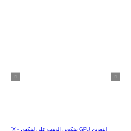
التعدين GPU بيتكوين الذهب على لينكس - GTX
بيتكوين Gold GPU التعدين على لينكس