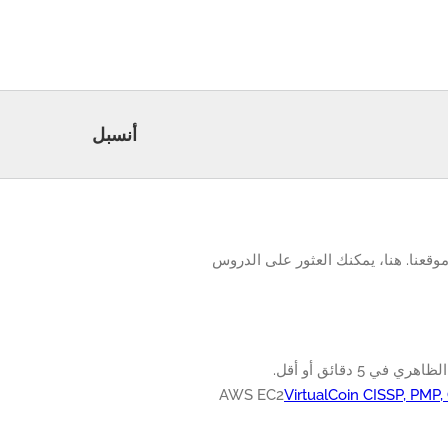
أنسبل
حد جميع الدروس المتعلقة Ansible المتاحة على موقعنا. هنا، يمكنك العثور على الدروس
VirtualCoin CISSP, PMP