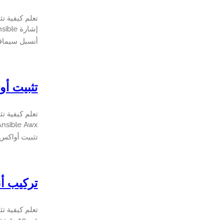
تعلم كيفية ت
إشارة Ansible في 5 دقائق.
أنسبل سيمافو
تثبيت أ
تعلم كيفية ت
Ansible Awx في 10 دقيقة أو أق
تثبيت أواكس
تركيب أن