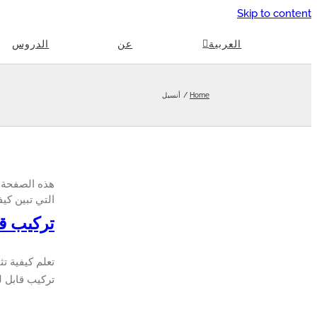
Skip to content
العربية
عن
الدروس
Home
أنسبل
التي تبين كيفية
تركيب قاب
تعلم كيفية تثبيت Ansible على سحابة AMAZON AWS باستخدام جهاز أوبونتو لينكس 
تركيب قابل للان