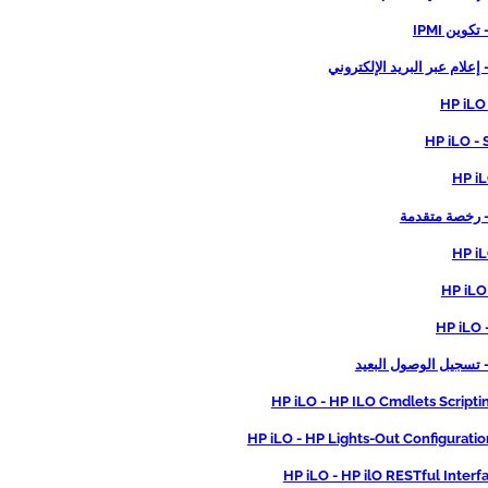
HP iLO
HP iLO -
HP iL
HP iL
HP iLO
HP iLO 
HP iLO - HP ILO Cmdlets Scripti
HP iLO - HP Lights-Out Configuration
HP iLO - HP ilO RESTful Interf