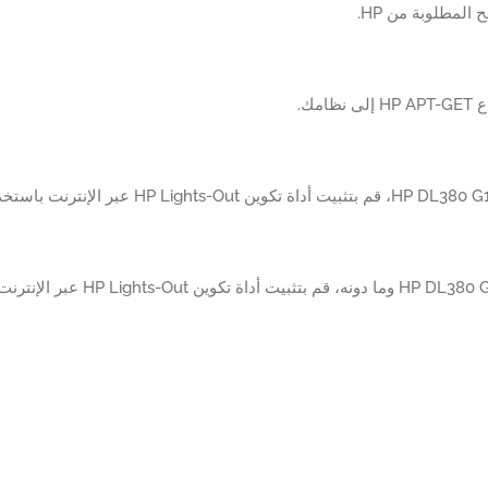
 المطلوبة من HP.
امك.