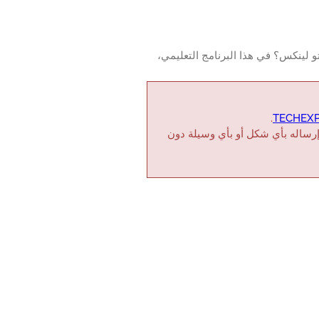
داة التكوين على أوبونتو لينكس؟ في هذا البرنامج التعليمي،
.
TECHEXP
إرساله بأي شكل أو بأي وسيلة دون