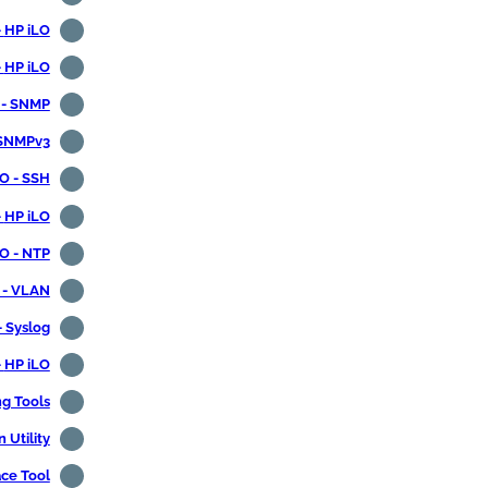
HP iLO - تكوين IPMI
HP iLO - إعلام عبر البريد الإلكتروني
 - SNMP
 SNMPv3
O - SSH
HP iLO - رخصة متقدمة
O - NTP
 - VLAN
- Syslog
HP iLO - تسجيل الوصول البعيد
ng Tools
 Utility
ace Tool