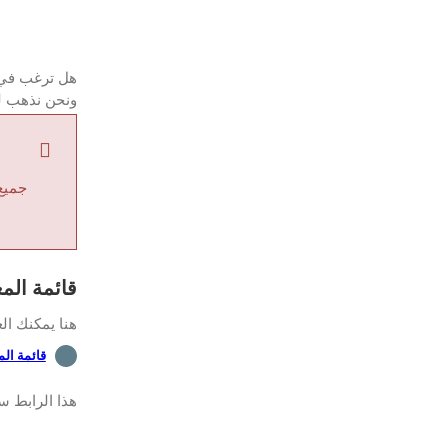
ونحن نذهب لتظهر لك ك
جميع
قائمة الم
هنا يمكنك ال
قائمة ال
هذا الرابط س