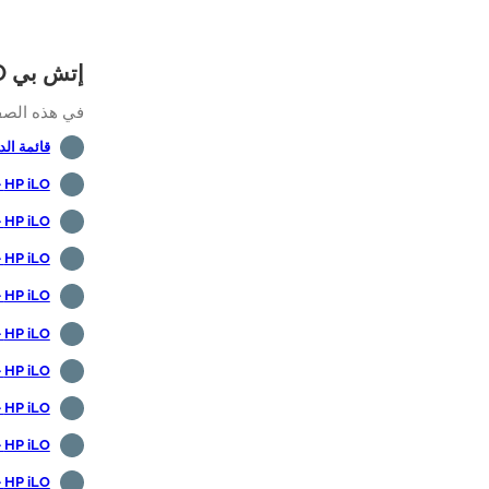
إتش بي iLO البرنامج التعليمي ذات الصلة:
في هذه الصفحة
قائمة ال
HP iLO - التكوين الأولي
HP iLO - اكتشف عنوان IP
HP iLO - الوصول إلى وحدة التحكم عن بعد
HP iLO - استعادة كلمة المرور
HP iLO - تغيير كلمة المرور الافتراضية
HP iLO - تثبيت نظام التشغيل عن بعد
HP iLO - ترقية البرامج الثابتة
HP iLO - إعادة تشغيل واجهة الإدارة
HP iLO - إعادة تمهيد ملقم DL380