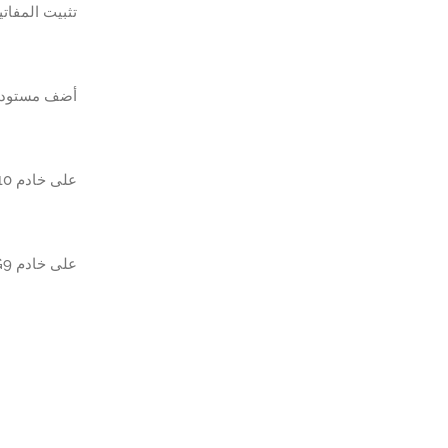
تثبيت المفاتيح
أضف مستودع HP APT-GET إلى نظ
على خادم HP DL380 G10، قم بتثبيت أداة تكوين HP Lights-Out عبر الإنترنت باستخدام الأمر التالي.
على خادم HP DL380 G9 وما دونه، قم بتثبيت أداة تكوين HP Lights-Out عبر الإنترنت باستخدام الأمر التالي.