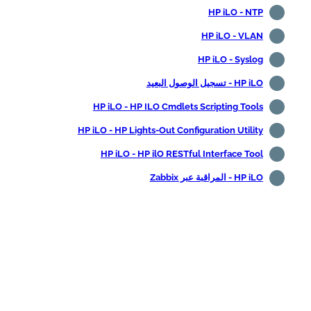
HP iLO - NTP
HP iLO - VLAN
HP iLO - Syslog
HP iLO - تسجيل الوصول البعيد
HP iLO - HP ILO Cmdlets Scripting Tools
HP iLO - HP Lights-Out Configuration Utility
HP iLO - HP ilO RESTful Interface Tool
HP iLO - المراقبة عبر Zabbix