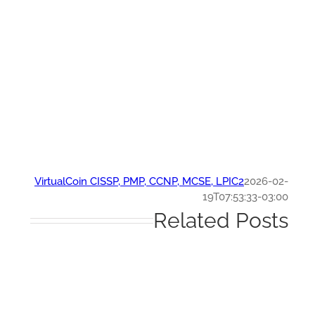
VirtualCoin CISSP, PMP, CCNP, MCSE, LPIC2
2026-0
19T07:53:33-03:
Related Post