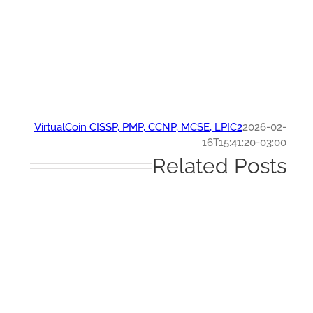
VirtualCoin CISSP, PMP, CCNP, MCSE, LPIC2
2026-0
16T15:41:20-03:
Related Post