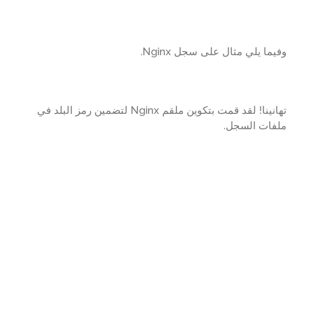
ما يلي مثال على سجل Nginx.
تهانينا! لقد قمت بتكوين ملقم Nginx لتضمين رمز البلد في
فات السجل.