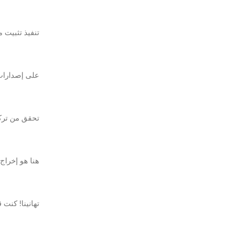
تنفيذ تثبيت 
على إصدارات Powershell القديمة، استخدم هذا البرنامج
تحقق من ترك
هنا هو إخراج 
تهانينا! كنت