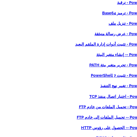
 ترقية
يز Base64
نزيل ملف
الة منبثقة
رة الملقم البعيد
تغير البيئة
ير بيئة PATH
PowerShell 
هج التنفيذ
ال منفذ TCP
ت من خادم FTP
 إلى خادم FTP
ى رؤوس HTTP