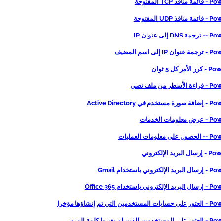
TCP المفتوحة
UDP المفتوحة
إلى عنوان IP
إلى اسم المضيف
ر كل 5 ثوان
ر من ملف نصي
 Active Directory
مات الخدمات
لومات العمليات
يد الإلكتروني
ني باستخدام Gmail
باستخدام Office 365
التي تم إنشاؤها مؤخرا
لم يغيروا كلمة المرور