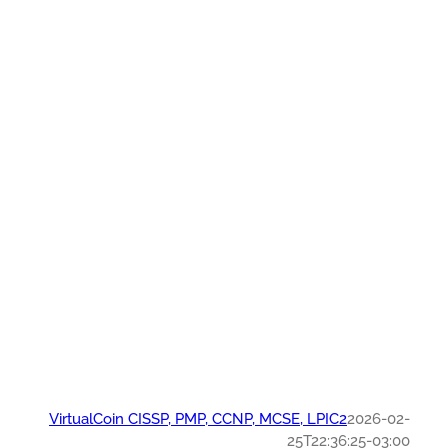
VirtualCoin CISSP, PMP, CCNP, MCSE, LPIC2
2026-0
25T22:36:25-03: