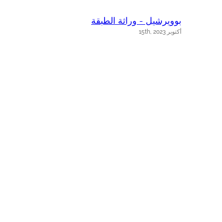
بوويرشيل - وراثة الطبقة
ب
أكتوبر 15th, 2023
أك