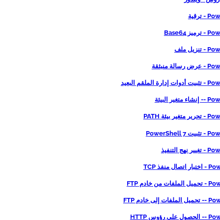
 ترقية
يز Base64
نزيل ملف
الة منبثقة
رة الملقم البعيد
تغير البيئة
ير بيئة PATH
PowerShell 
هج التنفيذ
ال منفذ TCP
ت من خادم FTP
 إلى خادم FTP
ى رؤوس HTTP