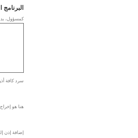
البرنامج التعليمي owershell
كمسؤول، بدء تشغيل 
سرد كافة أذونات NTFS ا
هنا هو إخراج 
إضافة إذن إل