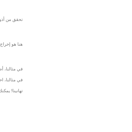
تحقق من أذو
هنا هو إخراج 
في مثالنا، أ
في مثالنا، ا
تهانينا! يمكنك إ