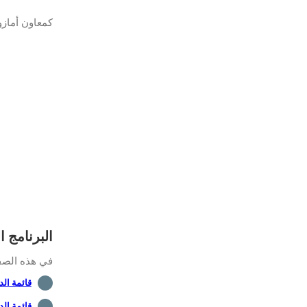
كمعاون أمازو
البرنامج التع
في هذه الصفحة
قائمة الدروس -
قائمة الد