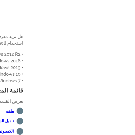
استخدام Powershell لتكوين أذونات NTFS من ملف على ويندوز.
• Windows 2012 R2
• Windows 2016
• Windows 2019
• Windows 10
• Windows 7
قائمة الم
يعرض القسم ا
ملقم
تبديل ال
الكمبيوت