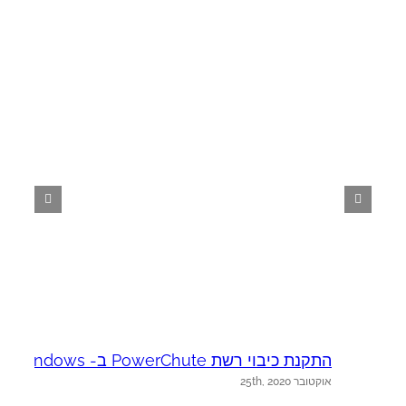
התקנת כיבוי רשת PowerChute ב- Windows
e
אוקטובר 25th, 2020
א