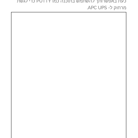
כעת באפשרותך להשתמש בתוכנה כמו PUTTY כדי לגשת
ק ל- APC UPS.