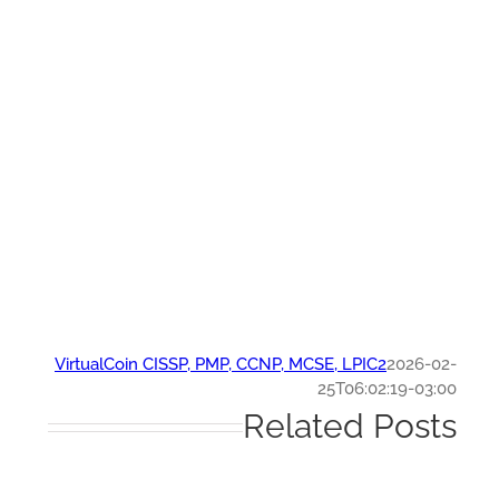
VirtualCoin CISSP, PMP, CCNP, MCSE, LPIC2
2026-0
25T06:02:19-03:
Related Post