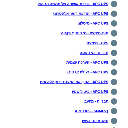
APC UPS - שדרוג קושחה של ממשק הניהול
APC UPS - הודעת דואר אלקטרוני
APC UPS - סיסלוג
תות-מיתעע - מי הוסיף 0.25%
UPS - מיתעס
תדרים - מי האטה
APC UPS - הערכה עצמית
APC UPS - נעילת צג LCD
APC UPS - הפוך את המצב הירוק ללא זמין
APC UPS - ביטול שקע
תבניות - מיועב
APC UPS - SNMPv3
תוש-אדם - מישו