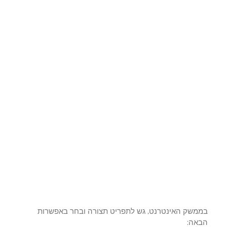
משק האינטרנט, גש לתפריט תצורה ובחר באפשרות
אה: