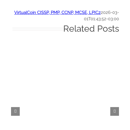
VirtualCoin CISSP, PMP, CCNP, MCSE, LPIC2
2026-0
01T01:43:52-03:
Related Post