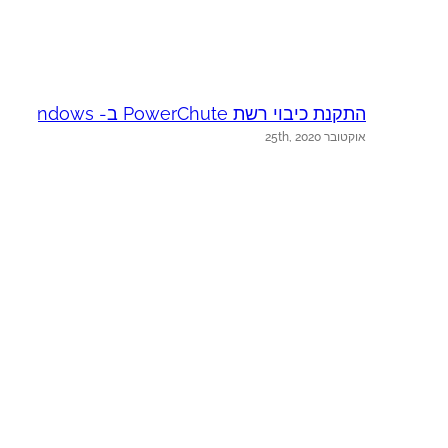
התקנת כיבוי רשת PowerChute ב- Windows
e
אוקטובר 25th, 2020
א