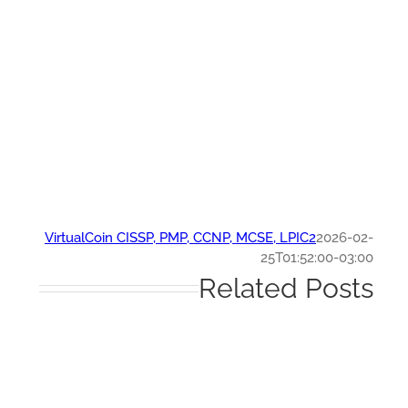
VirtualCoin CISSP, PMP, CCNP, MCSE, LPIC2
2026-0
25T01:52:00-03:
Related Post