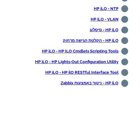
HP iLO - NTP
HP iLO - VLAN
HP iLO - סיסלוג
HP iLO - הקלטת הגישה מרחוק
HP iLO - HP ILO Cmdlets Scripting Tools
HP iLO - HP Lights-Out Configuration Utility
HP iLO - HP ilO RESTful Interface Tool
HP iLO - ניטור באמצעות Zabbix