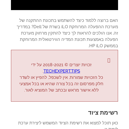
ם ברוצה ללמוד כיצד להשתמש בתכונת ההתקנה של
מערכת ההפעלה המרוחקת iLO בשרת של Dell? במדריך
, אנו הולכים להראות לך כיצד להתקין מרחוק מערכת
עלה באמצעות תכונת המדיה הווירטואלית המרוחקת
ק HP iLO.
זכויות יוצרים © 2018-2021 על ידי
.
TECHEXPERT.TIPS
כל הזכויות שמורות. אין לשכפל, להפיץ או לשדר
חלק מפרסום זה בכל צורה שהיא או בכל אמצעי
ללא אישור מראש ובכתב של המוציא לאור.
ימת ציוד
ן תוכל למצוא את רשימת הציוד המשמש ליצירת ערכת