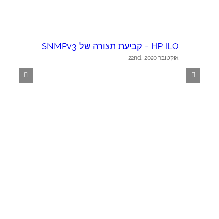
HP iLO - קביעת תצורה של SNMPv3
אוקטובר 22nd, 2020
O
א