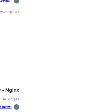
המחשב ה
כשותף באמזון
Nginx - ערכת לימוד בנושא:
בדף זה, אנו מ
רשימת ערכו