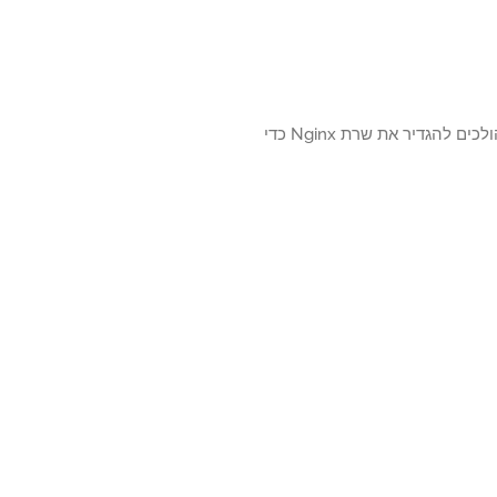
האם ברצונך ללמוד כיצד להתקין את Nginx ולמנוע גישה מיבשת? במדריך זה, אנחנו הולכים להגדיר את שרת Nginx כדי