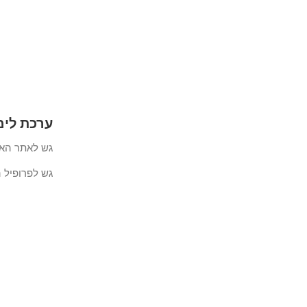
ערכת לימוד Nginx - התקנת מסד נ
גש לאתר הא
גש לפרופיל 