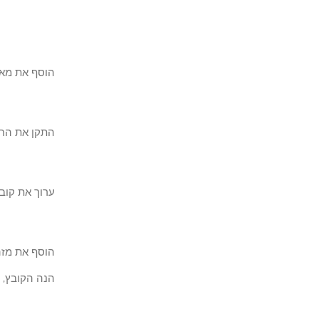
הוסף את מאגר MAXMIND ללינוקס אובו
התקן את החבילה בש
ערוך את קובץ התצור
הוסף את מזה
הנה הקובץ, ל