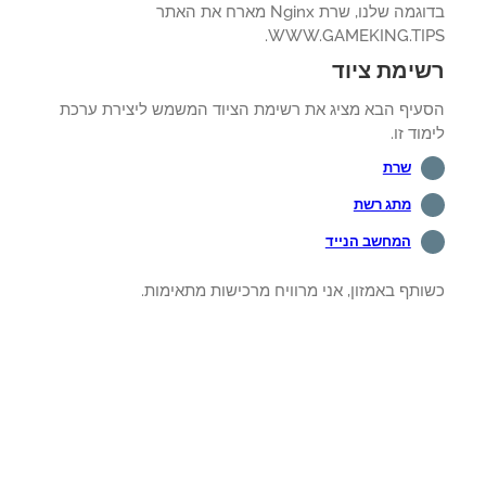
בדוגמה שלנו, שרת Nginx מארח את האתר
WWW.GAMEKING.TIP
ימת ציוד
עיף הבא מציג את רשימת הציוד המשמש ליצירת ערכת
וד זו.
שרת
מתג רשת
המחשב הנייד
תף באמזון, אני מרוויח מרכישות מתאימות.