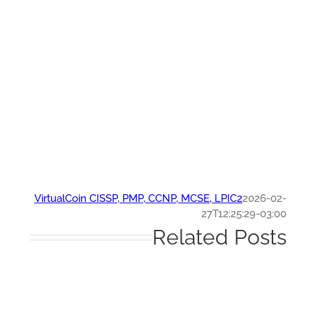
VirtualCoin CISSP, PMP, CCNP, MCSE, LPIC2
2026-0
27T12:25:29-03:
Related Post