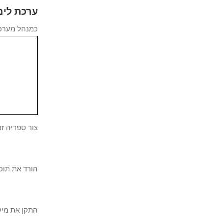
ערכת לימוד Powershell - התקנת הקצה
כמנהל מערכת, הפעל ש
צור ספריה זמנית לאח
הורד את תוכנית הה
התקן את מיקרוסו