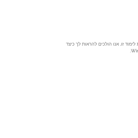
ד להתקין את Microsoft Edge באמצעות Powershell? בערכת לימוד זו, אנו הולכים להראות לך כיצד