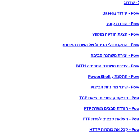
- שדרוג
וד Base64
רדת קובץ
ודעה מוקפץ
ל של השרת המרוחק
שתנה סביבה
ה הסביבה PATH
PowerShell 
יניות הביצוע
ות יציאת TCP
ים משרת FTP
ים לשרת FTP
ותרות HTTP