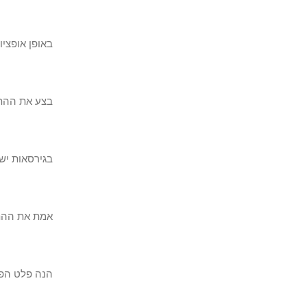
באופן אופציונלי,
בצע את ההתקנה של Microsoft Edge באמצעו
בגירסאות ישנות יותר של ell
אמת את ההתקנה של e
הנה פלט הפק