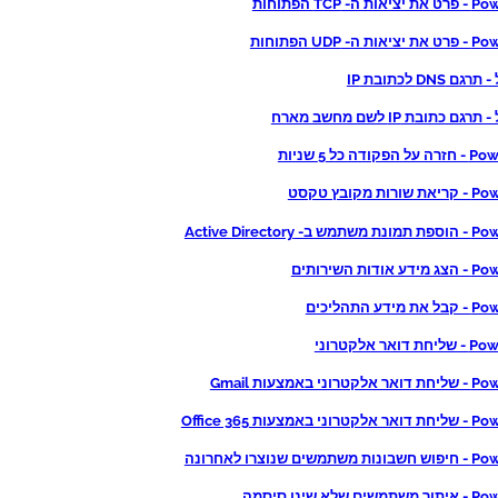
ה- TCP הפתוחות
ה- UDP הפתוחות
 DNS לכתובת IP
ם כתובת IP לשם מחשב מארח
דה כל 5 שניות
ת מקובץ טקסט
 Active Directory
דות השירותים
דע התהליכים
אר אלקטרוני
י באמצעות Gmail
אמצעות Office 365
ם שנוצרו לאחרונה
שלא שינו סיסמה