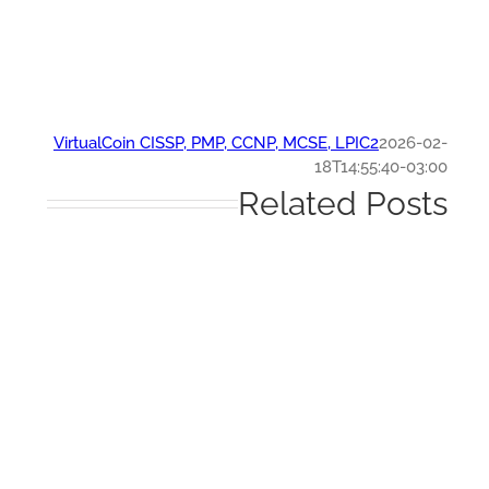
VirtualCoin CISSP, PMP, CCNP, MCSE, LPIC2
2026-0
18T14:55:40-03:
Related Post