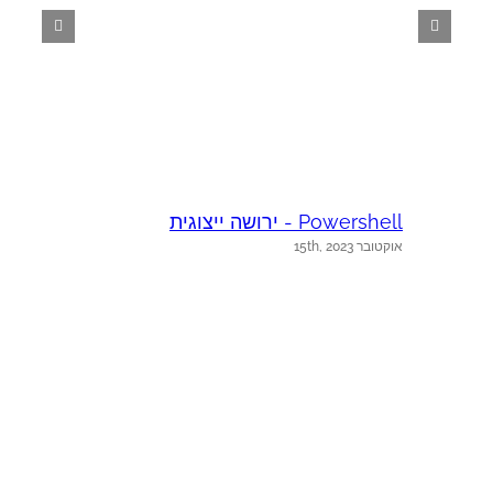
Powershell - ירושה ייצוגית
אוקטובר 15th, 2023
e
א