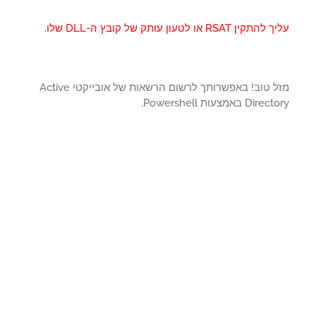
ין RSAT או לטעון עותק של קובץ ה-DLL שלו.
מזל טוב! באפשרותך לרשום הרשאות של אובייקטי Active
Di באמצעות Powershell.