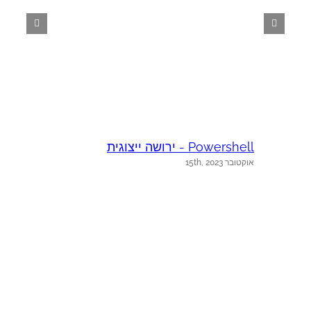
Powershell - ירושה ייצוגית
אוקטובר 15th, 2023
e
א