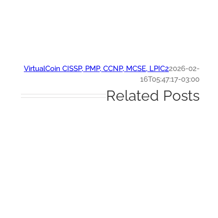
VirtualCoin CISSP, PMP, CCNP, MCSE, LPIC2
2026-0
16T05:47:17-03:
Related Post