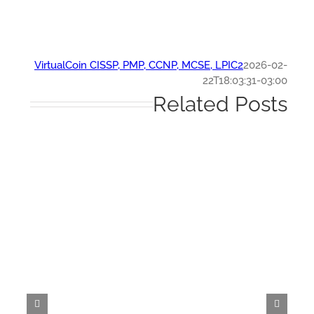
VirtualCoin CISSP, PMP, CCNP, MCSE, LPIC2
2026-0
22T18:03:31-03:
Related Post