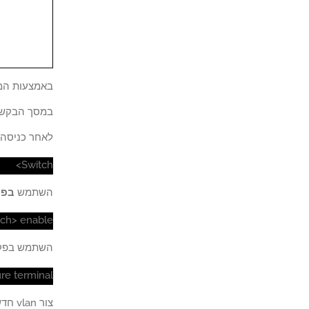
באמצעות המסוף, telnet או ssh, התחבר לשורת הפקודה של המתג והיכנס ב
במסך הבקשה,
לאחר כניסה 
Switch>
השתמש
בפקוד
tch> enable
השתמש בפק
re terminal
צור vlan חדש, בחר מספר זיהוי והוסף תיאור קצר.