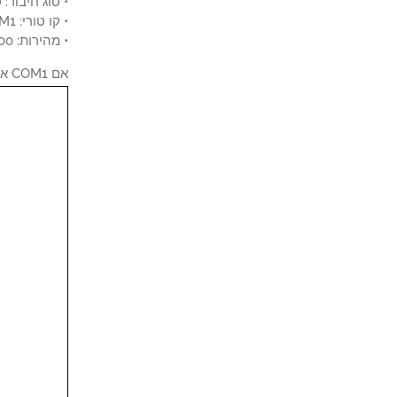
• סוג חיבור: 
• קו טורי: COM1
• מהירות: 9600
אם COM1 אינו פועל, יהיה עליך לנסות להשתמש ב- COM2, COM3, COM4 או הבא.