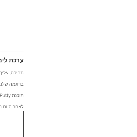
ערכת לימוד - Vlan על
תחילה, עליך ל
בדוגמה שלנו, אנחנ
תוכנת Putty זמינה באתר האינטרנט putty.org האינטרנט.
לאחר סיום ה