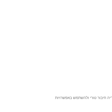
3, יהיה עליך לבחור את הקטגוריה חיבור טורי ולהשתמש באפשרויות