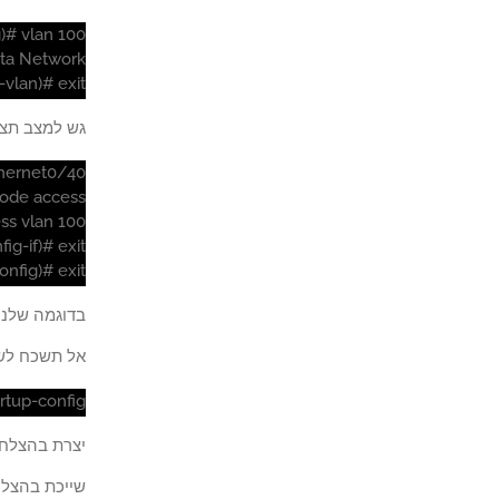
)# vlan 100
ata Network
-vlan)# exit
גש למצב תצור
thernet0/40
mode access
ess vlan 100
ig-if)# exit
onfig)# exit
בדוגמה שלנו, יציאת Switch 40 נקבע
אל תשכח לשמ
rtup-config
יצרת בהצלחה VLAN ח
שייכת בהצלחה יציאת itch