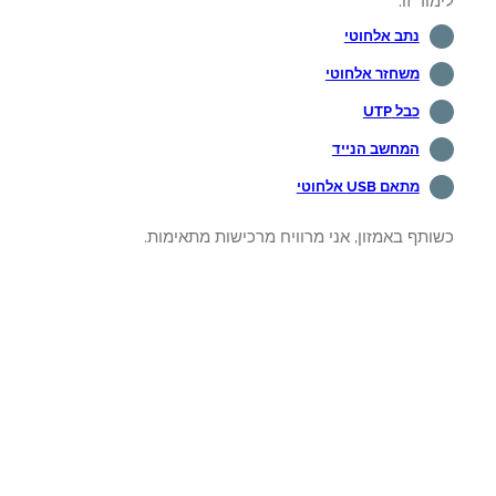
וד זו.
נתב אלחוטי
משחזר אלחוטי
כבל UTP
המחשב הנייד
מתאם USB אלחוטי
תף באמזון, אני מרוויח מרכישות מתאימות.