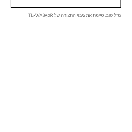
 טוב, סיימת את גיבוי התצורה של TL-WA850R.