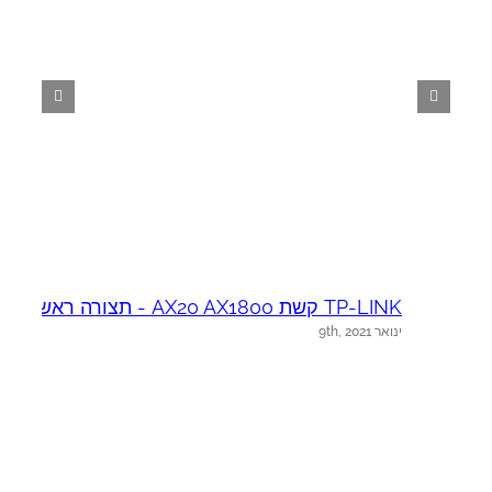
TP-LINK קשת AX20 AX1800 - תצורה ראשונית
NK
ינואר 9th, 2021
ינ