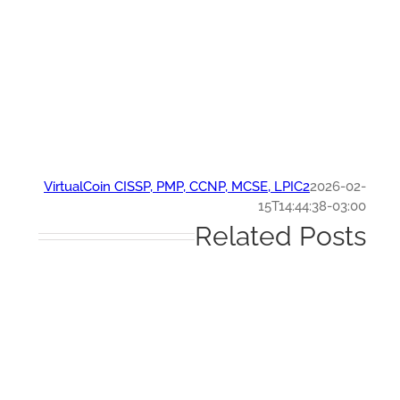
VirtualCoin CISSP, PMP, CCNP, MCSE, LPIC2
2026-0
15T14:44:38-03:
Related Post