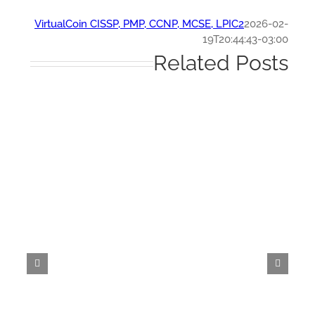
VirtualCoin CISSP, PMP, CCNP, MCSE, LPIC2
2026-0
19T20:44:43-03:
Related Post