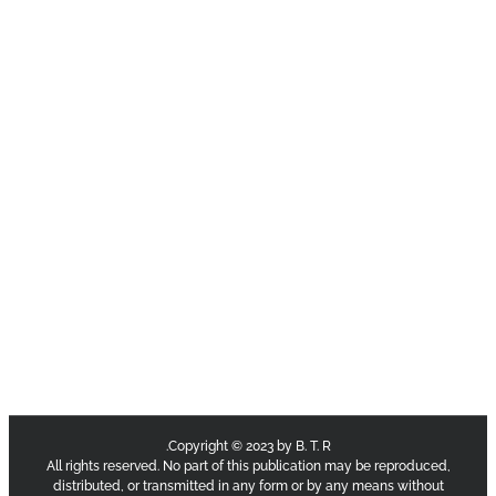
Copyright © 2023 by B. T. R.
All rights reserved. No part of this publication may be reproduce
distributed, or transmitted in any form or by any means withou