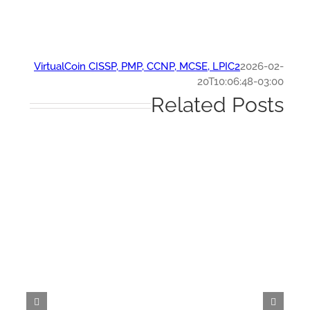
VirtualCoin CISSP, PMP, CCNP, MCSE, LPIC2
2026-0
20T10:06:48-03:
Related Post