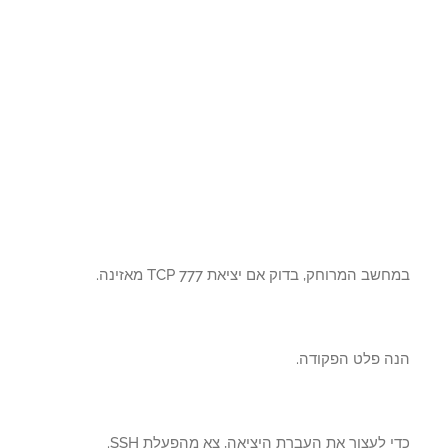
שב המרוחק, בדוק אם יציאת TCP 777 מאזינה.
ה פלט הפקודה.
 לעצור את העברת היציאה, צא מהפעלת SSH.