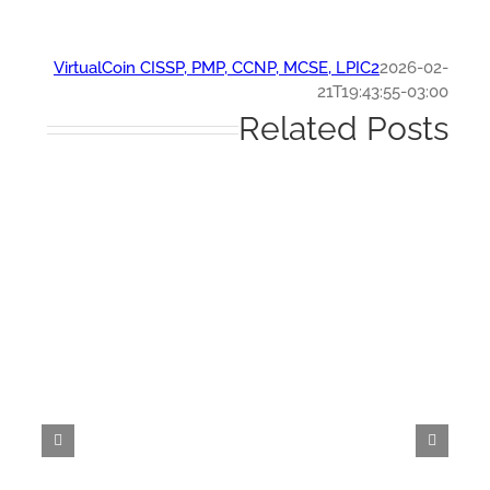
VirtualCoin CISSP, PMP, CCNP, MCSE, LPIC2
2026-0
21T19:43:55-03:
Related Post