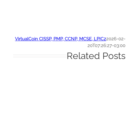
VirtualCoin CISSP, PMP, CCNP, MCSE, LPIC2
2026-0
20T07:26:27-03:
Related Post