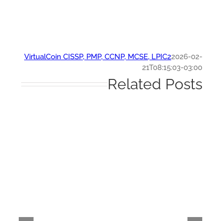
VirtualCoin CISSP, PMP, CCNP, MCSE, LPIC2
2026-0
21T08:15:03-03:
Related Post