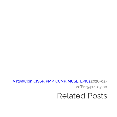
VirtualCoin CISSP, PMP, CCNP, MCSE, LPIC2
2026-0
20T11:54:14-03:
Related Post