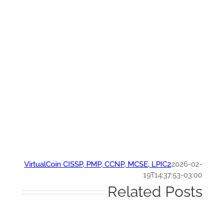
VirtualCoin CISSP, PMP, CCNP, MCSE, LPIC2
2026-0
19T14:37:53-03:
Related Post