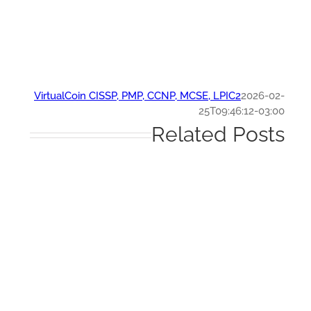
VirtualCoin CISSP, PMP, CCNP, MCSE, LPIC2
2026-0
25T09:46:12-03:
Related Post