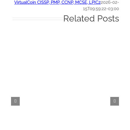
VirtualCoin CISSP, PMP, CCNP, MCSE, LPIC2
2026-0
15T09:59:22-03:
Related Post