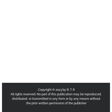
Copyright © 2023 by B. T. R.
All rights reserved. No part of this publication may be reproduce
distributed, or transmitted in any form or by any means withou
the prior written permission of the publisher.