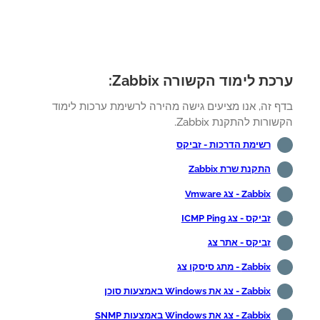
כת לימוד הקשורה Zabbix:
ף זה, אנו מציעים גישה מהירה לרשימת ערכות לימוד
ורות להתקנת Zabbix.
רשימת הדרכות - זביקס
התקנת שרת Zabbix
Zabbix - צג Vmware
זביקס - צג ICMP Ping
זביקס - אתר צג
Zabbix - מתג סיסקו צג
Zabbix - צג את Windows באמצעות סוכן
Zabbix - צג את Windows באמצעות SNMP