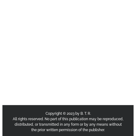
Copyright © 2023 by B. T. R.
All rights reserved. No part of this publication may be reproduced,
distributed, or transmitted in any form or by any means without
the prior written permission of the publisher.