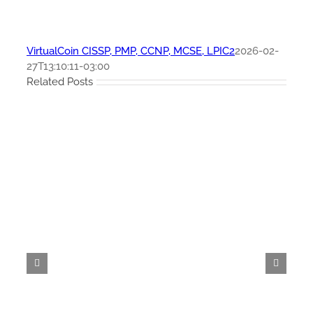
VirtualCoin CISSP, PMP, CCNP, MCSE, LPIC2
2026-02-
27T13:10:11-03:00
Related Posts