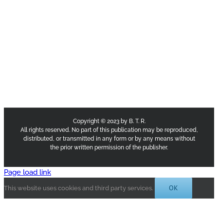
Copyright © 2023 by B. T. R.
All rights reserved. No part of this publication may be reproduced,
distributed, or transmitted in any form or by any means without
the prior written permission of the publisher.
Page load link
OK
This website uses cookies and third party services.