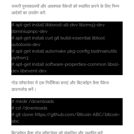
जरूरी पुस्तकालयों और आवश्यक पैकेजों को स्थापित करने के लिए निम्न
आदेशों का उपयोग करें:
# apt-get install libboost-all-dev libzmq3-dev
libminiupnpc-dev
# apt-get install curl git build-essential libtool
autotools-dev
# apt-get install automake pkg-config bsdmainutils
python3
# apt-get install software-properties-common libssl-
dev libevent-dev
नोड सॉफ्टवेयर में एक निर्देशिका बनाएं और बिटकॉइन कैश पैकेज
डाउनलोड करें।
# mkdir /downloads
# cd /downloads
# git clone https://github.com/Bitcoin-ABC/bitcoin-
abc
बिटकॉइन कैश नोड सॉफ्टवेयर को संकलित और स्थापित करें