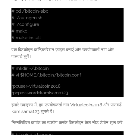
# cd /bitcoin-abc
# ./autogen.sh
# ./configure
# make
# make install
एक बिटकोइन कॉन्फ़िगरेशन फ़ाइल बनाएं और उपयोगकर्ता नाम और
पासवर्ड चुनें।
# mkdir ~/.bitcoin
# vi $HOME/.bitcoin/bitcoin.conf
rpcuser=virtualcoin2018
rpcpassword=kamisama123
हमारे उदाहरण में, हम उपयोगकर्ता नाम Virtualcoin2018 और पासवर्ड
kamisama123 चुनते हैं।
निम्नलिखित कमांड का उपयोग करके बिटकॉइन कैश नोड डेमॉन शुरू करें:
# bitcoind -daemon