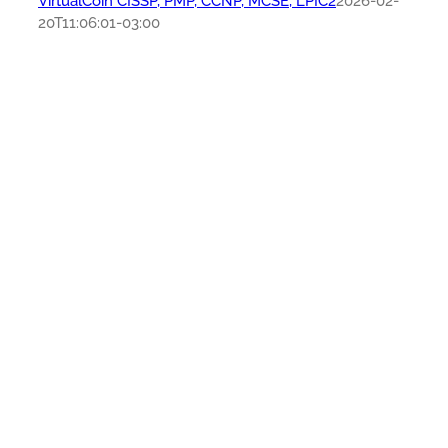
VirtualCoin CISSP, PMP, CCNP, MCSE, LPIC2
2026-02-
20T11:06:01-03:00