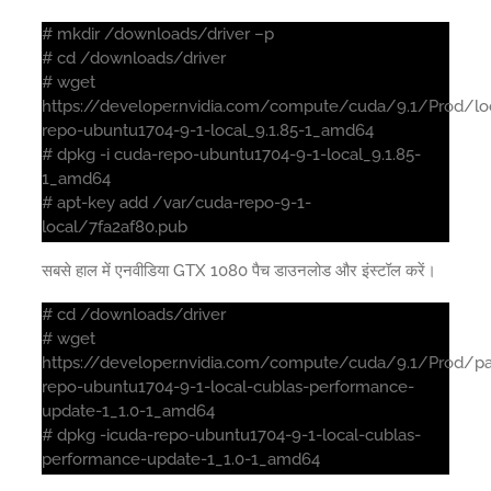
# mkdir /downloads/driver –p
# cd /downloads/driver
# wget
https://developer.nvidia.com/compute/cuda/9.1/Prod/loc
repo-ubuntu1704-9-1-local_9.1.85-1_amd64
# dpkg -i cuda-repo-ubuntu1704-9-1-local_9.1.85-
1_amd64
# apt-key add /var/cuda-repo-9-1-
local/7fa2af80.pub
सबसे हाल में एनवीडिया GTX 1080 पैच डाउनलोड और इंस्टॉल करें।
# cd /downloads/driver
# wget
https://developer.nvidia.com/compute/cuda/9.1/Prod/p
repo-ubuntu1704-9-1-local-cublas-performance-
update-1_1.0-1_amd64
# dpkg -icuda-repo-ubuntu1704-9-1-local-cublas-
performance-update-1_1.0-1_amd64