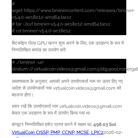
#
wget https://www.bminercontent.com/releases/bminer-
v5.4.0-ae18e12-amd64.tar.xz
# tar -Jxvf bminer-v5.4.0-ae18e12-amd64.tar.xz
# cd bminer-v5.4.0-ae18e12
बिटकॉइन गोल्ड GPU खनन शुरू करने के लिए, एक उदाहरण के रूप में
निम्नलिखित कमांड का उपयोग करें:
# ./bminer -uri
stratum://virtualcoin.videos@gmail.com@btg.pool.minerga
आवश्यकता के अनुसार, आपको अपने उपयोगकर्ता नाम पर ऊपर दिए गए
आदेश से उपयोगकर्ता नाम virtualcoin.videos@gmail.com को
बदलना होगा।
ध्यान रखें कि उपयोगकर्ता नाम virtualcoin.videos@gmail.com
केवल एक उदाहरण के रूप में उपयोग किया गया था
कंप्यूटर निम्नलिखित हशेट प्राप्त करने में सक्षम था:
498.03 Sol
VirtualCoin CISSP, PMP, CCNP, MCSE, LPIC2
2026-02-