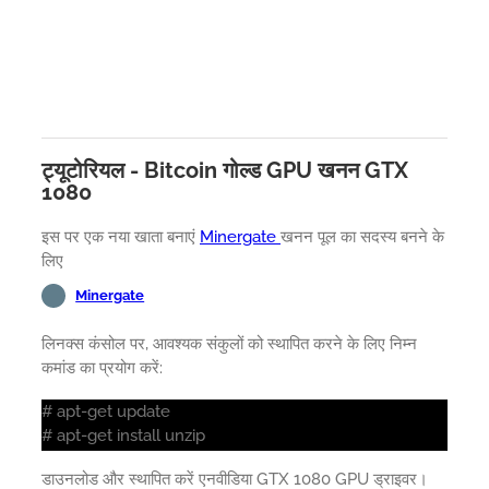
ट्यूटोरियल - Bitcoin गोल्ड GPU खनन GTX
1080
इस पर एक नया खाता बनाएं
Minergate
खनन पूल का सदस्य बनने के
लिए
Minergate
लिनक्स कंसोल पर, आवश्यक संकुलों को स्थापित करने के लिए निम्न
कमांड का प्रयोग करें:
# apt-get update
# apt-get install unzip
डाउनलोड और स्थापित करें एनवीडिया GTX 1080 GPU ड्राइवर।