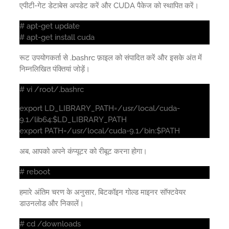
एपीटी-गेट डेटाबेस अपडेट करें और CUDA पैकेज को स्थापित करें।
# apt-get update
# apt-get install cuda
रूट उपयोगकर्ता से .bashrc फ़ाइल को संपादित करें और इसके अंत में
निम्नलिखित पंक्तियां जोड़ें।
# vi /root/.bashrc
export LD_LIBRARY_PATH=/usr/local/cuda-
9.1/lib64:$LD_LIBRARY_PATH
export PATH=/usr/local/cuda-9.1/bin:$PATH
अब, आपको अपने कंप्यूटर को रीबूट करना होगा।
# reboot
हमारे अंतिम चरण के अनुसार, बिटकॉइन गोल्ड माइनर सॉफ्टवेयर
डाउनलोड और निकालें।
# cd /downloads