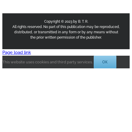
Copyright © 2023 by B. T. R.
All rights reserved. No part of this publication may be reproduced,
distributed, or transmitted in any form or by any means without
the prior written permission of the publisher.
Page load link
OK
This website uses cookies and third party services.