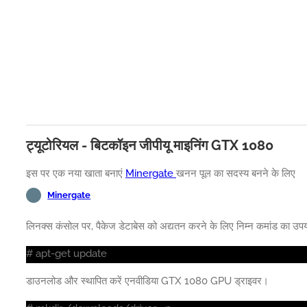
ट्यूटोरियल - बिटकॉइन जीपीयू माइनिंग GTX 1080
इस पर एक नया खाता बनाएं
Minergate
खनन पूल का सदस्य बनने के लिए
Minergate
लिनक्स कंसोल पर, पैकेज डेटाबेस को अद्यतन करने के लिए निम्न कमांड का उपय
# apt-get update
डाउनलोड और स्थापित करें एनवीडिया GTX 1080 GPU ड्राइवर।