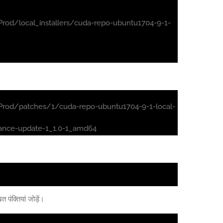
rod/local_installers/cuda-repo-ubuntu1704-9-1-
Prod/patches/1/cuda-repo-ubuntu1704-9-1-local-
mance-update-1_1.0-1_amd64
पंक्तियां जोड़ें।