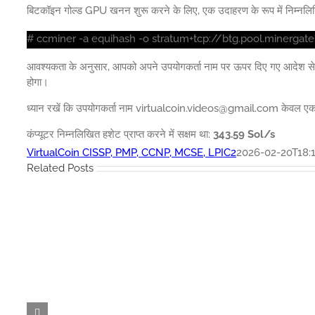
बिटकॉइन गोल्ड GPU खनन शुरू करने के लिए, एक उदाहरण के रूप में निम्नलिख
# ccminer -a equihash -o stratum+tcp://btg.pool.minergate
आवश्यकता के अनुसार, आपको अपने उपयोगकर्ता नाम पर ऊपर दिए गए आदेश 
होगा।
ध्यान रखें कि उपयोगकर्ता नाम virtualcoin.videos@gmail.com केवल एक उ
कंप्यूटर निम्नलिखित हशेट प्राप्त करने में सक्षम था:
343.59 Sol/s
VirtualCoin CISSP, PMP, CCNP, MCSE, LPIC2
2026-02-20T18:1
Related Posts