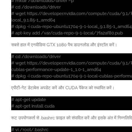
# mkdir /downloads/driver –p
# cd /downloads/driver
# wget https://developer.nvidia.com/compute/cuda/9.1/P
local_9.1.85-1_amd64
# dpkg -i cuda-repo-ubuntu1704-9-1-local_9.1.85-1_amd64
# apt-key add /var/cuda-repo-9-1-local/7fa2af80.pub
सबसे हाल में एनवीडिया GTX 1080 पैच डाउनलोड और इंस्टॉल करें।
# cd /downloads/driver
# wget https://developer.nvidia.com/compute/cuda/9.1/
cublas-performance-update-1_1.0-1_amd64
# dpkg -i cuda-repo-ubuntu1704-9-1-local-cublas-perfor
एपीटी-गेट डेटाबेस अपडेट करें और CUDA पैकेज को स्थापित करें।
# apt-get update
# apt-get install cuda
रूट उपयोगकर्ता से .bashrc फ़ाइल को संपादित करें और इसके अंत में निम्नलिखित 
# vi /root/.bashrc