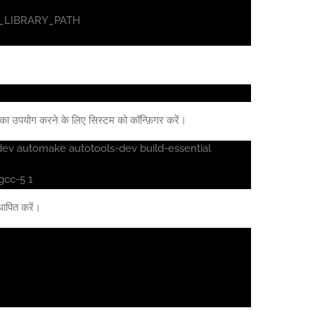
LD_LIBRARY_PATH
ण का उपयोग करने के लिए सिस्टम को कॉन्फ़िगर करें।
n-dev automake autotools-dev build-essential
gcc-5 1
ापित करें।