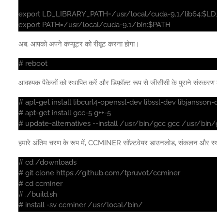
export LD_LIBRARY_PATH=/usr/local/cuda-9.1/lib64:$
export PATH=/usr/local/cuda-9.1/bin:$PATH
अब, आपको अपने कंप्यूटर को रीबूट करना होगा।
# reboot
आवश्यक पैकेजों को स्थापित करें और डिफ़ॉल्ट रूप से जीसीसी के पुराने संस्कर
# apt-get install libcurl4-openssl-dev libssl-dev libjansso
# apt-get install gcc-5 g++-5
# update-alternatives --install /usr/bin/gcc gcc /usr/bin/
हमारे अंतिम चरण के रूप में, CCMINER सॉफ़्टवेयर डाउनलोड, संकलन और स्थ
# cd /downloads
# git clone https://github.com/tpruvot/ccminer
# cd ccminer
# ./build.sh
# install -sv ccminer /usr/local/bin/