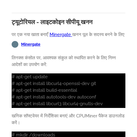
ट्यूटोरियल - लाइटकोइन सीपीयू खनन
पर एक नया खाता बनाएँ
Minergate
खनन पूल के सदस्य बनने के लिए
Minergate
लिनक्स कंसोल पर, आवश्यक संकुल को स्थापित करने के लिए निम्न
आदेशों का उपयोग करें:
# apt-get update
# apt-get install libcurl4-openssl-dev git
# apt-get install build-essential
# apt-get install autotools-dev autoconf
# apt-get install libcurl3 libcurl4-gnutls-dev
खनिक सॉफ्टवेयर में निर्देशिका बनाएं और CPUMiner पैकेज डाउनलोड
करें।
# mkdir /downloads