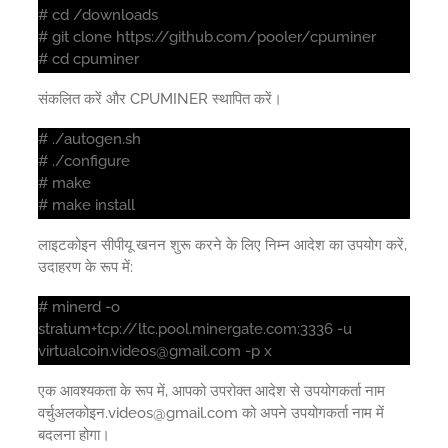
# cd /downloads
# git clone https://github.com/pooler/cpuminer
# cd cpuminer
संकलित करें और CPUMINER स्थापित करें।
# ./autogen.sh
# ./configure
# make
# make install
लाइटकोइन सीपीयू खनन शुरू करने के लिए निम्न आदेश का उपयोग करें,
उदाहरण के रूप में:
# minerd -o
stratum+tcp://ltc.pool.minergate.com:3336 -u
virtualcoin.videos@gmail.com -p x
एक आवश्यकता के रूप में, आपको उपरोक्त आदेश से उपयोगकर्ता नाम
वर्चुअलकोइन.videos@gmail.com को अपने उपयोगकर्ता नाम में
बदलना होगा।