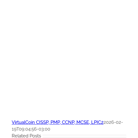
VirtualCoin CISSP, PMP, CCNP, MCSE, LPIC2
2026-02-
19T09:04:56-03:00
Related Posts