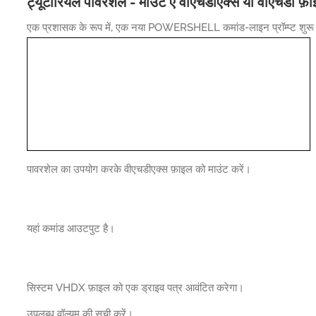
ट्यूटोरियल पावरशेल - माउंट ए वीएचडीएक्स या वीएचडी फ़
एक प्रशासक के रूप में, एक नया POWERSHELL कमांड-लाइन प्रॉम्प्ट शुरू 
पावरशेल का उपयोग करके वीएचडीएक्स फ़ाइल को माउंट करें।
यहां कमांड आउटपुट है।
सिस्टम VHDX फ़ाइल को एक ड्राइव पत्र आवंटित करेगा।
उपलब्ध वॉल्यूम की सूची करें।