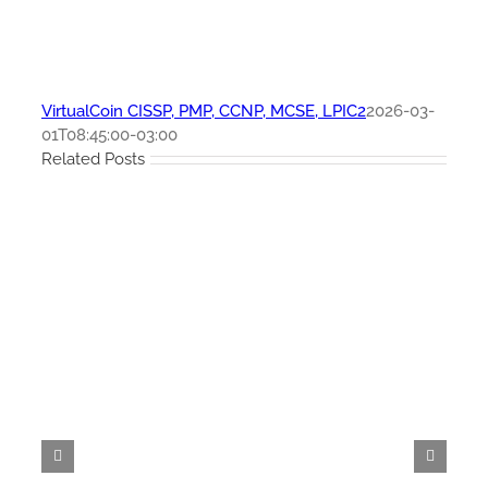
VirtualCoin CISSP, PMP, CCNP, MCSE, LPIC2
2026-03-
01T08:45:00-03:00
Related Posts