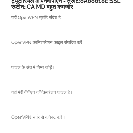
ट्यूटोरियल ओपनवीपीएन - त्रुटि:0A00018E:SSL
रूटीन::CA MD बहुत कमजोर
यहाँ OpenVPN त्रुटि संदेश है.
OpenVPN कॉन्फ़िगरेशन फ़ाइल संपादित करें।
फ़ाइल के अंत में निम्न जोड़ें।
यहां मेरी वीपीएन कॉन्फ़िगरेशन फ़ाइल है।
OpenVPN सर्वर से कनेक्ट करें।