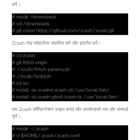
करें।
# mkdir /downloads
# cd /downloads
# git clone https://github.com/zcash/zcash.git
Zcash नोड सॉफ़्टवेयर संकलित करें और इंस्टॉल करें।
# cd zcash
# git fetch origin
# ./zcutil/fetch-params.sh
# ./zcutil/build.sh
# cd src
# install -sv zcashd zcash-cli /usr/local/bin/
# install -sv zcash-gtest zcash-tx /usr/local/bin/
एक Zcash कॉन्फ़िगरेशन फ़ाइल बनाएं और उपयोगकर्ता नाम और पासवर्ड
चुनें।
# mkdir ~/.zcash
# vi $HOME/.zcash/zcash.conf