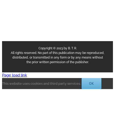
Copyright © 2023 by B. T. R.
All rights reserved. No part of this publication may be reproduced,
distributed, or transmitted in any form or by any means without
the prior written permission of the publisher.
Page load link
OK
This website uses cookies and third party services.