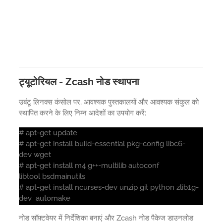
ट्यूटोरियल - Zcash नोड स्थापना
उबंटू लिनक्स कंसोल पर, आवश्यक पुस्तकालयों और आवश्यक संकुल को
स्थापित करने के लिए निम्न आदेशों का उपयोग करें:
# apt-get update
# apt-get install build-essential pkg-config libc6-
dev wget
# apt-get install m4 g++-multilib autoconf
libtool bsdmainutils
# apt-get install ncurses-dev unzip git python zlib1g-
dev automake
नोड सॉफ़्टवेयर में निर्देशिका बनाएं और Zcash नोड पैकेज डाउनलोड