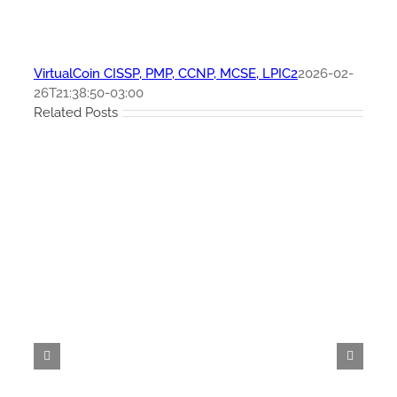
VirtualCoin CISSP, PMP, CCNP, MCSE, LPIC2
2026-02-
26T21:38:50-03:00
Related Posts