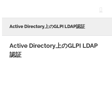
Skip
to
content
Active Directory上のGLPI LDAP認証
Active Directory上のGLPI LDAP
認証