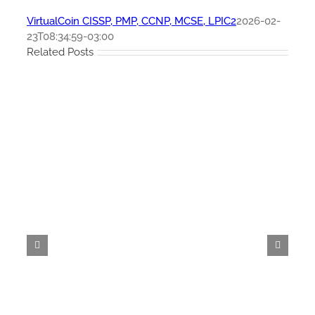
VirtualCoin CISSP, PMP, CCNP, MCSE, LPIC2
2026-02-
23T08:34:59-03:00
Related Posts