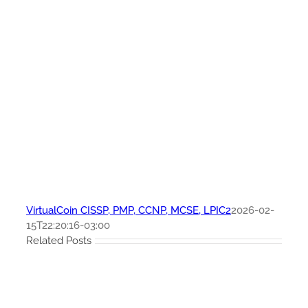
VirtualCoin CISSP, PMP, CCNP, MCSE, LPIC2
2026-02-
15T22:20:16-03:00
Related Posts