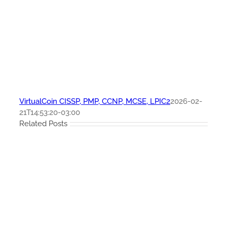
VirtualCoin CISSP, PMP, CCNP, MCSE, LPIC2
2026-02-
21T14:53:20-03:00
Related Posts