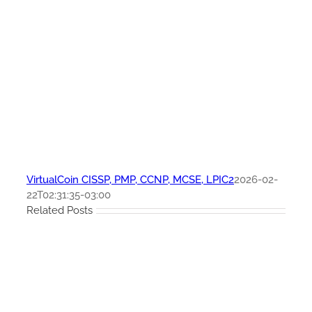
VirtualCoin CISSP, PMP, CCNP, MCSE, LPIC2
2026-02-
22T02:31:35-03:00
Related Posts