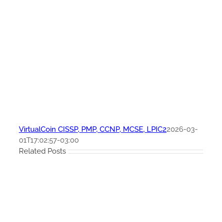
VirtualCoin CISSP, PMP, CCNP, MCSE, LPIC2
2026-03-
01T17:02:57-03:00
Related Posts