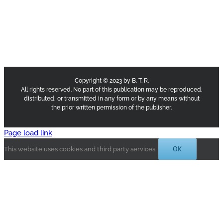
Copyright © 2023 by B. T. R.
All rights reserved. No part of this publication may be reproduced,
distributed, or transmitted in any form or by any means without
the prior written permission of the publisher.
Page load link
OK
This website uses cookies and third party services.