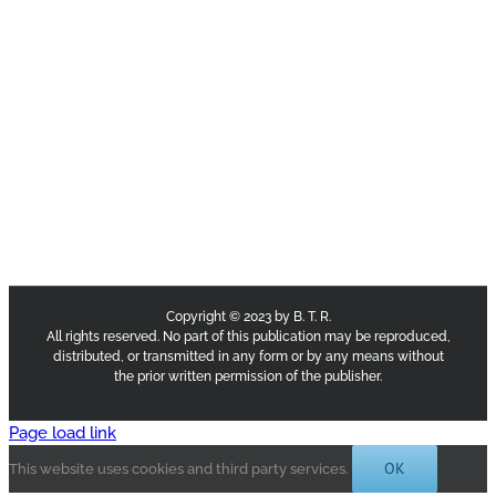
Copyright © 2023 by B. T. R.
All rights reserved. No part of this publication may be reproduced,
distributed, or transmitted in any form or by any means without
the prior written permission of the publisher.
Page load link
OK
This website uses cookies and third party services.