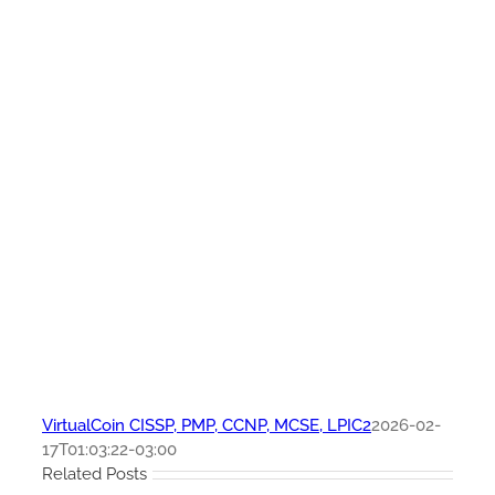
VirtualCoin CISSP, PMP, CCNP, MCSE, LPIC2
2026-02-
17T01:03:22-03:00
Related Posts