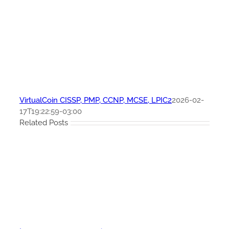
VirtualCoin CISSP, PMP, CCNP, MCSE, LPIC2
2026-02-
17T19:22:59-03:00
Related Posts