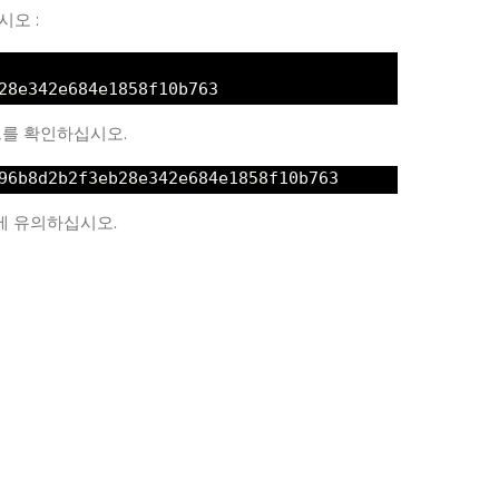
시오 :
28e342e684e1858f10b763
그를 확인하십시오.
96b8d2b2f3eb28e342e684e1858f10b763
에 유의하십시오.