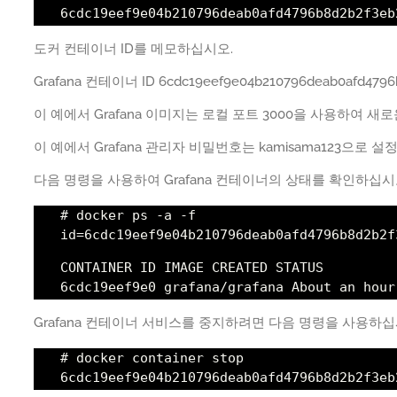
6cdc19eef9e04b210796deab0afd4796b8d2b2f3eb
도커 컨테이너 ID를 메모하십시오.
Grafana 컨테이너 ID 6cdc19eef9e04b210796deab0afd4796b
이 예에서 Grafana 이미지는 로컬 포트 3000을 사용하여 새
이 예에서 Grafana 관리자 비밀번호는 kamisama123으로 
다음 명령을 사용하여 Grafana 컨테이너의 상태를 확인하십시
# docker ps -a -f
id=6cdc19eef9e04b210796deab0afd4796b8d2b2f
CONTAINER ID IMAGE CREATED STATUS
6cdc19eef9e0 grafana/grafana About an hour
Grafana 컨테이너 서비스를 중지하려면 다음 명령을 사용하십
# docker container stop
6cdc19eef9e04b210796deab0afd4796b8d2b2f3eb