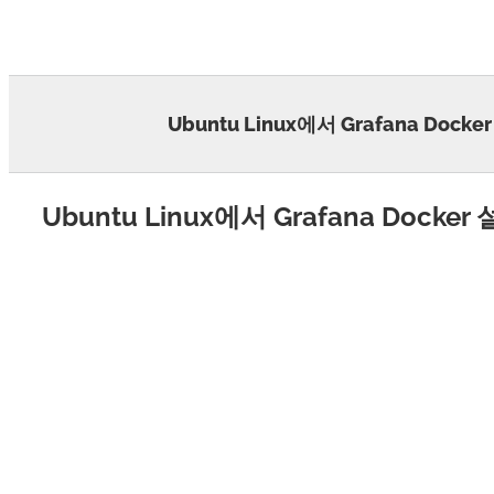
Skip
to
content
Ubuntu Linux에서 Grafana Docke
Ubuntu Linux에서 Grafana Docker