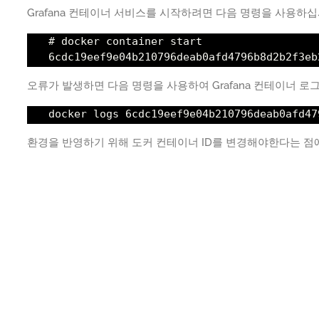
Grafana 컨테이너 서비스를 시작하려면 다음 명령을 사용하십
# docker container start
6cdc19eef9e04b210796deab0afd4796b8d2b2f3eb
오류가 발생하면 다음 명령을 사용하여 Grafana 컨테이너 로
docker logs 6cdc19eef9e04b210796deab0afd47
환경을 반영하기 위해 도커 컨테이너 ID를 변경해야한다는 점