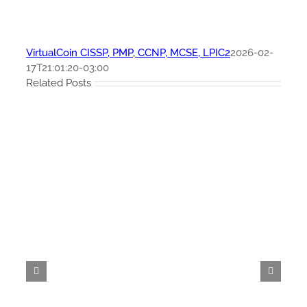
VirtualCoin CISSP, PMP, CCNP, MCSE, LPIC2
2026-02-
17T21:01:20-03:00
Related Posts